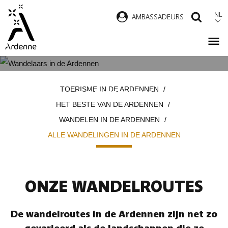
Overslaan
NL
AMBASSADEURS
ZOEK
en
naar
de
inhoud
ALLE WANDELINGEN IN DE
Kruimelpad
gaan
TOERISME IN DE ARDENNEN
ARDENNEN
HET BESTE VAN DE ARDENNEN
WANDELEN IN DE ARDENNEN
ALLE WANDELINGEN IN DE ARDENNEN
ONZE WANDELROUTES
De wandelroutes in de Ardennen zijn net zo