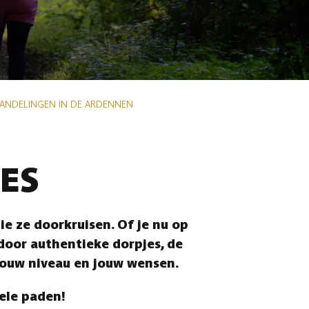
WANDELINGEN IN DE ARDENNEN
ES
e ze doorkruisen. Of je nu op
 door authentieke dorpjes, de
jouw niveau en jouw wensen.
vele paden!