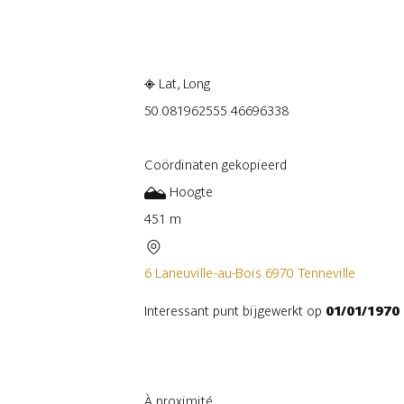
Raadplegen op mobiel
Delen
Lat, Long
50.08196255
5.46696338
Coördinaten gekopieerd
Hoogte
451 m
6 Laneuville-au-Bois 6970 Tenneville
Interessant punt bijgewerkt op
01/01/1970
À proximité