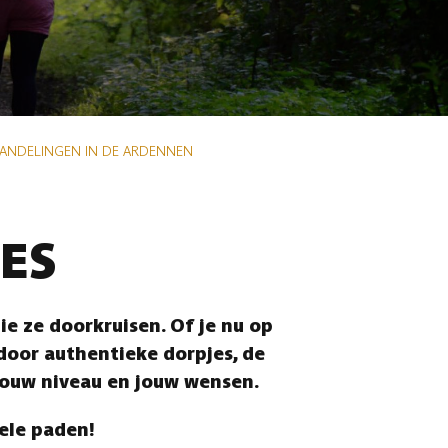
WANDELINGEN IN DE ARDENNEN
ES
e ze doorkruisen. Of je nu op
 door authentieke dorpjes, de
jouw niveau en jouw wensen.
vele paden!