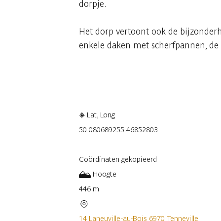
dorpje.
Het dorp vertoont ook de bijzonder
enkele daken met scherfpannen, de 
Raadplegen op mobiel
Delen
Lat, Long
50.08068925
5.46852803
Coördinaten gekopieerd
Hoogte
446 m
14 Laneuville-au-Bois 6970 Tenneville