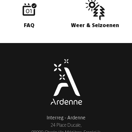
FAQ
Weer & Seizoenen
Interreg - Ardenne
24 Place Ducale,