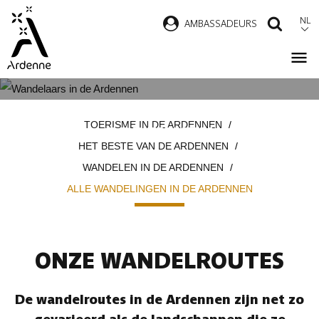
Overslaan
NL
AMBASSADEURS
ZOEK
en
naar
de
inhoud
ALLE WANDELINGEN IN DE
Kruimelpad
gaan
TOERISME IN DE ARDENNEN
ARDENNEN
HET BESTE VAN DE ARDENNEN
WANDELEN IN DE ARDENNEN
ALLE WANDELINGEN IN DE ARDENNEN
ONZE WANDELROUTES
De wandelroutes in de Ardennen zijn net zo