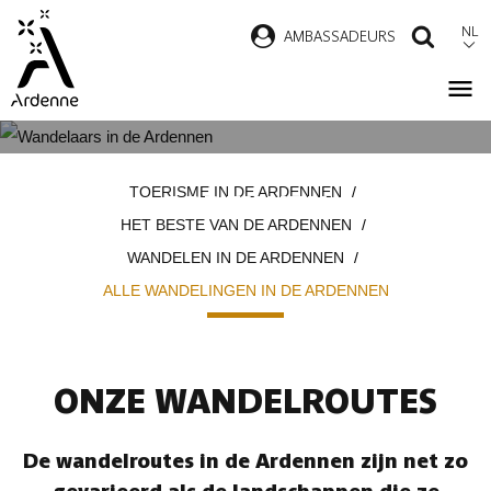
Overslaan
NL
AMBASSADEURS
ZOEK
en
naar
de
inhoud
ALLE WANDELINGEN IN DE
Kruimelpad
gaan
TOERISME IN DE ARDENNEN
ARDENNEN
HET BESTE VAN DE ARDENNEN
WANDELEN IN DE ARDENNEN
ALLE WANDELINGEN IN DE ARDENNEN
ONZE WANDELROUTES
De wandelroutes in de Ardennen zijn net zo