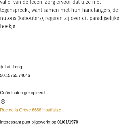
vallei van de feeën. Zorg ervoor dat u ze niet
tegenspreekt, want samen met hun handlangers, de
nutons (kabouters), regeren zij over dit paradijselijke
hoekje.
Raadplegen op mobiel
Delen
Lat, Long
50.1575
5.74046
Coördinaten gekopieerd
Rue de la Grève 6666 Houffalize
Interessant punt bijgewerkt op
01/01/1970