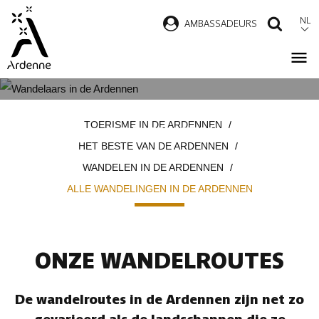
Overslaan
NL
AMBASSADEURS
ZOEK
en
naar
de
inhoud
ALLE WANDELINGEN IN DE
Kruimelpad
gaan
TOERISME IN DE ARDENNEN
ARDENNEN
HET BESTE VAN DE ARDENNEN
WANDELEN IN DE ARDENNEN
ALLE WANDELINGEN IN DE ARDENNEN
ONZE WANDELROUTES
De wandelroutes in de Ardennen zijn net zo