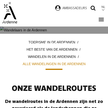
Overslaan
NL
AMBASSADEURS
ZOEK
en
naar
de
inhoud
ALLE WANDELINGEN IN DE
Kruimelpad
gaan
TOERISME IN DE ARDENNEN
ARDENNEN
HET BESTE VAN DE ARDENNEN
WANDELEN IN DE ARDENNEN
ALLE WANDELINGEN IN DE ARDENNEN
ONZE WANDELROUTES
De wandelroutes in de Ardennen zijn net zo