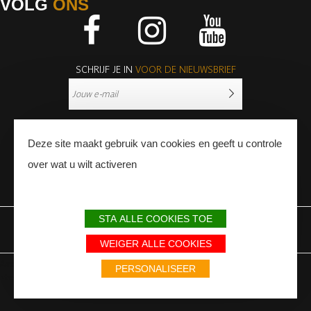
VOLG
ONS
Facebook
Instagram
Youtube
SCHRIJF JE IN
VOOR DE NIEUWSBRIEF
Deze site maakt gebruik van cookies en geeft u controle
over wat u wilt activeren
PERS
PROFESSIONNALS
STA ALLE COOKIES TOE
WETTELIJKE BEPALINGEN
SITEMAP
PARTNERS
WEIGER ALLE COOKIES
Avec le soutien du Fonds Européen de développement régional / Met
PERSONALISEER
steun van het Europese Fonds voor Regionale Ontwikkeling