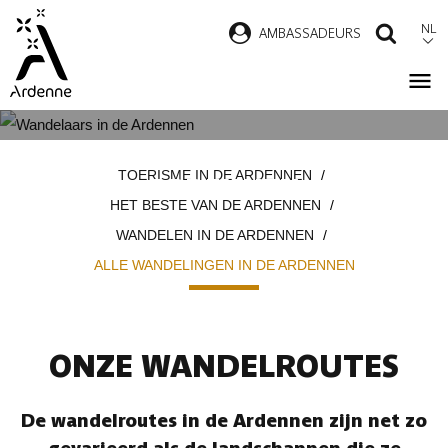
Overslaan
NL
AMBASSADEURS
ZOEK
en
naar
de
inhoud
ALLE WANDELINGEN IN DE
Kruimelpad
gaan
TOERISME IN DE ARDENNEN
ARDENNEN
HET BESTE VAN DE ARDENNEN
WANDELEN IN DE ARDENNEN
ALLE WANDELINGEN IN DE ARDENNEN
ONZE WANDELROUTES
De wandelroutes in de Ardennen zijn net zo