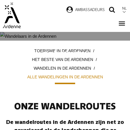
Overslaan
NL
AMBASSADEURS
ZOEK
en
naar
de
inhoud
ALLE WANDELINGEN IN DE
Kruimelpad
gaan
TOERISME IN DE ARDENNEN
ARDENNEN
HET BESTE VAN DE ARDENNEN
WANDELEN IN DE ARDENNEN
ALLE WANDELINGEN IN DE ARDENNEN
ONZE WANDELROUTES
De wandelroutes in de Ardennen zijn net zo