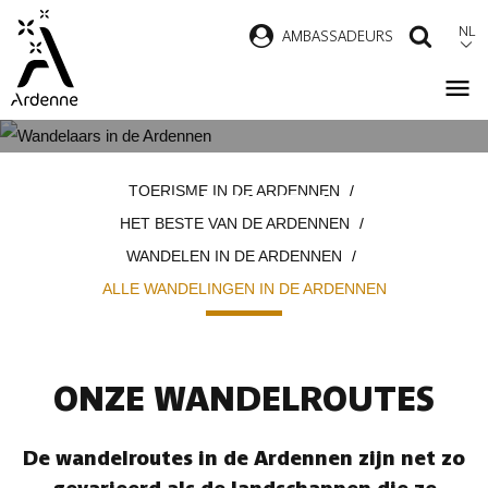
Overslaan
NL
AMBASSADEURS
ZOEK
en
naar
de
inhoud
ALLE WANDELINGEN IN DE
Kruimelpad
gaan
TOERISME IN DE ARDENNEN
ARDENNEN
HET BESTE VAN DE ARDENNEN
WANDELEN IN DE ARDENNEN
ALLE WANDELINGEN IN DE ARDENNEN
ONZE WANDELROUTES
De wandelroutes in de Ardennen zijn net zo