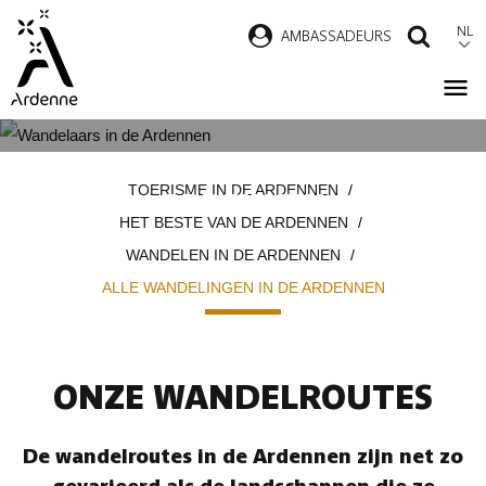
Overslaan
NL
AMBASSADEURS
ZOEK
en
naar
de
inhoud
ALLE WANDELINGEN IN DE
Kruimelpad
gaan
TOERISME IN DE ARDENNEN
ARDENNEN
HET BESTE VAN DE ARDENNEN
WANDELEN IN DE ARDENNEN
ALLE WANDELINGEN IN DE ARDENNEN
ONZE WANDELROUTES
De wandelroutes in de Ardennen zijn net zo