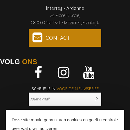
Interreg - Ardenne
24 Place Ducale,
08000 Charleville-Mézières, Frankrijk
CONTACT
VOLG
ONS
Facebook
Instagram
Youtube
SCHRIJF JE IN
VOOR DE NIEUWSBRIEF
Deze site maakt gebruik van cookies en geeft u controle
over wat u wilt activeren