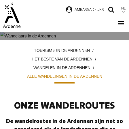
Overslaan
NL
AMBASSADEURS
ZOEK
en
naar
de
inhoud
ALLE WANDELINGEN IN DE
Kruimelpad
gaan
TOERISME IN DE ARDENNEN
ARDENNEN
HET BESTE VAN DE ARDENNEN
WANDELEN IN DE ARDENNEN
ALLE WANDELINGEN IN DE ARDENNEN
ONZE WANDELROUTES
De wandelroutes in de Ardennen zijn net zo