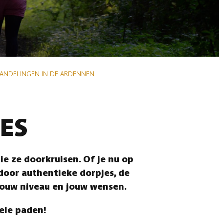
WANDELINGEN IN DE ARDENNEN
ES
e ze doorkruisen. Of je nu op
 door authentieke dorpjes, de
jouw niveau en jouw wensen.
vele paden!