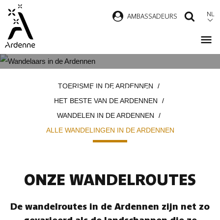
Overslaan
NL
AMBASSADEURS
ZOEK
en
naar
de
inhoud
ALLE WANDELINGEN IN DE
Kruimelpad
gaan
TOERISME IN DE ARDENNEN
ARDENNEN
HET BESTE VAN DE ARDENNEN
WANDELEN IN DE ARDENNEN
ALLE WANDELINGEN IN DE ARDENNEN
ONZE WANDELROUTES
De wandelroutes in de Ardennen zijn net zo