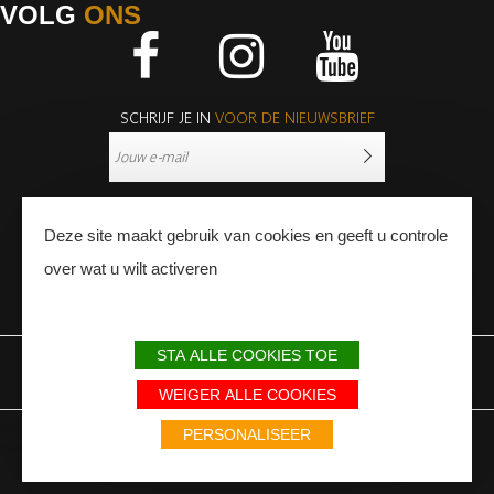
VOLG
ONS
Facebook
Instagram
Youtube
SCHRIJF JE IN
VOOR DE NIEUWSBRIEF
Deze site maakt gebruik van cookies en geeft u controle
over wat u wilt activeren
PERS
PROFESSIONNALS
STA ALLE COOKIES TOE
WETTELIJKE BEPALINGEN
SITEMAP
PARTNERS
WEIGER ALLE COOKIES
Avec le soutien du Fonds Européen de développement régional / Met
PERSONALISEER
steun van het Europese Fonds voor Regionale Ontwikkeling