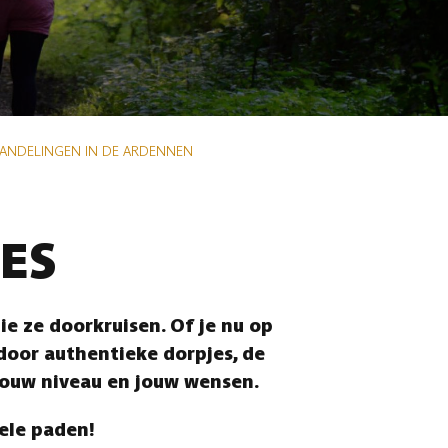
WANDELINGEN IN DE ARDENNEN
ES
e ze doorkruisen. Of je nu op
 door authentieke dorpjes, de
jouw niveau en jouw wensen.
vele paden!