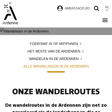
Overslaan
NL
AMBASSADEURS
ZOEK
en
naar
de
inhoud
ALLE WANDELINGEN IN DE
Kruimelpad
gaan
TOERISME IN DE ARDENNEN
ARDENNEN
HET BESTE VAN DE ARDENNEN
WANDELEN IN DE ARDENNEN
ALLE WANDELINGEN IN DE ARDENNEN
ONZE WANDELROUTES
De wandelroutes in de Ardennen zijn net zo