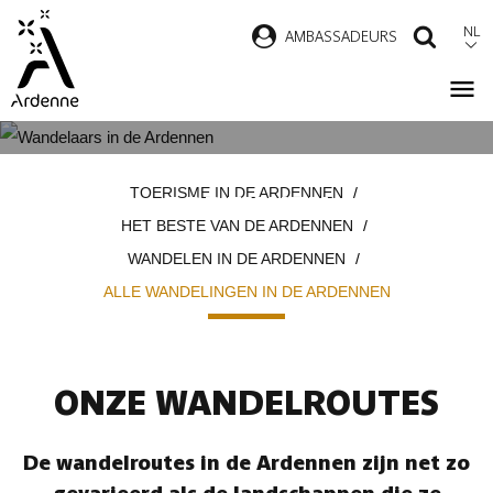
Overslaan
NL
AMBASSADEURS
ZOEK
en
naar
de
inhoud
ALLE WANDELINGEN IN DE
Kruimelpad
gaan
TOERISME IN DE ARDENNEN
ARDENNEN
HET BESTE VAN DE ARDENNEN
WANDELEN IN DE ARDENNEN
ALLE WANDELINGEN IN DE ARDENNEN
ONZE WANDELROUTES
De wandelroutes in de Ardennen zijn net zo