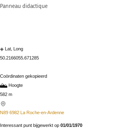
Panneau didactique
Raadplegen op mobiel
Delen
Lat, Long
50.216605
5.671285
Coördinaten gekopieerd
Hoogte
582 m
N89 6982 La Roche-en-Ardenne
Interessant punt bijgewerkt op
01/01/1970