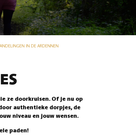
WANDELINGEN IN DE ARDENNEN
ES
e ze doorkruisen. Of je nu op
 door authentieke dorpjes, de
jouw niveau en jouw wensen.
vele paden!