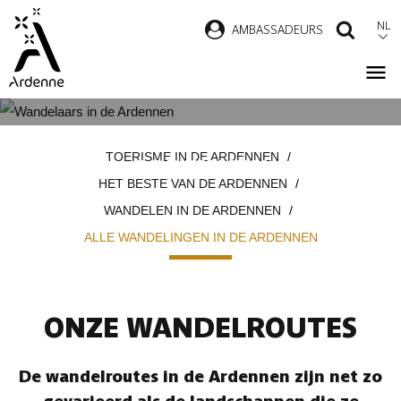
Overslaan
NL
AMBASSADEURS
ZOEK
en
naar
de
inhoud
ALLE WANDELINGEN IN DE
Kruimelpad
gaan
TOERISME IN DE ARDENNEN
ARDENNEN
HET BESTE VAN DE ARDENNEN
WANDELEN IN DE ARDENNEN
ALLE WANDELINGEN IN DE ARDENNEN
ONZE WANDELROUTES
De wandelroutes in de Ardennen zijn net zo