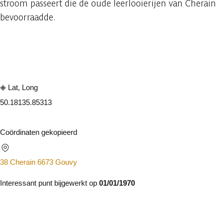
stroom passeert die de oude leerlooierijen van Cherain
bevoorraadde.
Raadplegen op mobiel
Delen
Lat, Long
50.1813
5.85313
Coördinaten gekopieerd
38 Cherain 6673 Gouvy
Interessant punt bijgewerkt op
01/01/1970