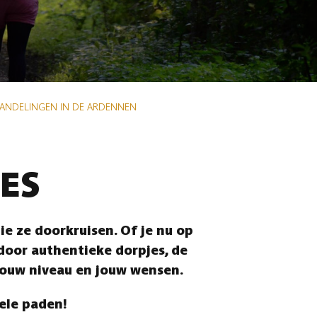
WANDELINGEN IN DE ARDENNEN
ES
e ze doorkruisen. Of je nu op
 door authentieke dorpjes, de
jouw niveau en jouw wensen.
vele paden!