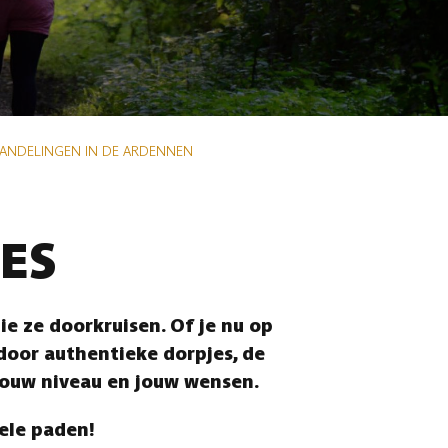
WANDELINGEN IN DE ARDENNEN
ES
e ze doorkruisen. Of je nu op
 door authentieke dorpjes, de
jouw niveau en jouw wensen.
vele paden!