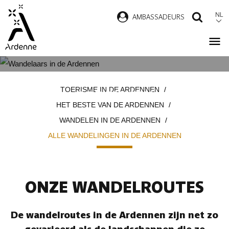
Overslaan
NL
AMBASSADEURS
ZOEK
en
naar
de
inhoud
ALLE WANDELINGEN IN DE
Kruimelpad
gaan
TOERISME IN DE ARDENNEN
ARDENNEN
HET BESTE VAN DE ARDENNEN
WANDELEN IN DE ARDENNEN
ALLE WANDELINGEN IN DE ARDENNEN
ONZE WANDELROUTES
De wandelroutes in de Ardennen zijn net zo