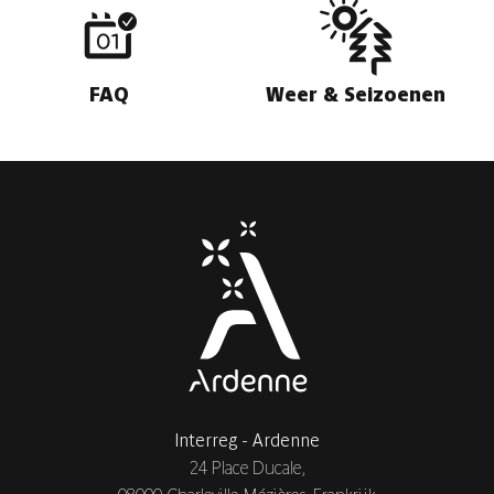
FAQ
Weer & Seizoenen
Interreg - Ardenne
24 Place Ducale,