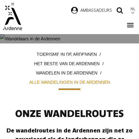
Overslaan
NL
AMBASSADEURS
ZOEK
en
naar
de
inhoud
ALLE WANDELINGEN IN DE
Kruimelpad
gaan
TOERISME IN DE ARDENNEN
ARDENNEN
HET BESTE VAN DE ARDENNEN
WANDELEN IN DE ARDENNEN
ALLE WANDELINGEN IN DE ARDENNEN
ONZE WANDELROUTES
De wandelroutes in de Ardennen zijn net zo