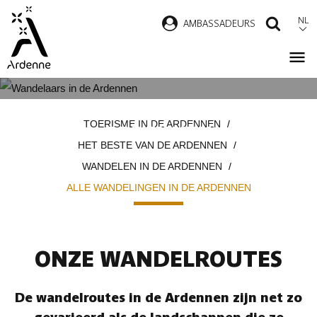
Overslaan
NL
AMBASSADEURS
ZOEK
en
naar
de
inhoud
ALLE WANDELINGEN IN DE
Kruimelpad
gaan
TOERISME IN DE ARDENNEN
ARDENNEN
HET BESTE VAN DE ARDENNEN
WANDELEN IN DE ARDENNEN
ALLE WANDELINGEN IN DE ARDENNEN
ONZE WANDELROUTES
De wandelroutes in de Ardennen zijn net zo