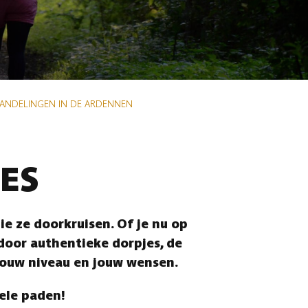
WANDELINGEN IN DE ARDENNEN
ES
e ze doorkruisen. Of je nu op
 door authentieke dorpjes, de
jouw niveau en jouw wensen.
vele paden!