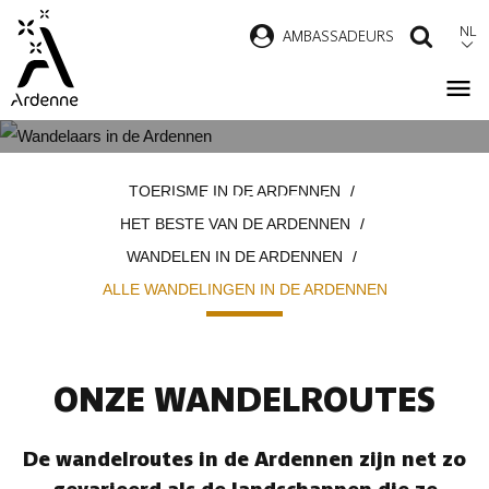
Overslaan
NL
AMBASSADEURS
ZOEK
en
naar
de
inhoud
ALLE WANDELINGEN IN DE
Kruimelpad
gaan
TOERISME IN DE ARDENNEN
ARDENNEN
HET BESTE VAN DE ARDENNEN
WANDELEN IN DE ARDENNEN
ALLE WANDELINGEN IN DE ARDENNEN
ONZE WANDELROUTES
De wandelroutes in de Ardennen zijn net zo