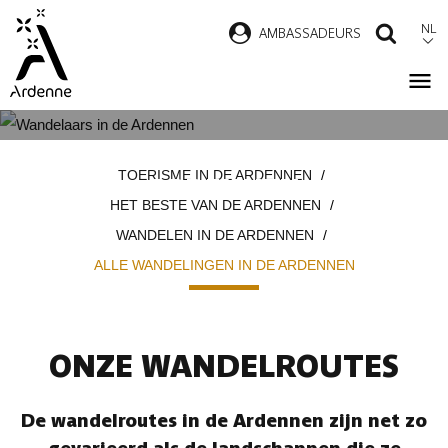
Overslaan
NL
AMBASSADEURS
ZOEK
en
naar
de
inhoud
ALLE WANDELINGEN IN DE
Kruimelpad
gaan
TOERISME IN DE ARDENNEN
ARDENNEN
HET BESTE VAN DE ARDENNEN
WANDELEN IN DE ARDENNEN
ALLE WANDELINGEN IN DE ARDENNEN
ONZE WANDELROUTES
De wandelroutes in de Ardennen zijn net zo