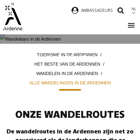
Overslaan
NL
AMBASSADEURS
ZOEK
en
naar
de
inhoud
ALLE WANDELINGEN IN DE
Kruimelpad
gaan
TOERISME IN DE ARDENNEN
ARDENNEN
HET BESTE VAN DE ARDENNEN
WANDELEN IN DE ARDENNEN
ALLE WANDELINGEN IN DE ARDENNEN
ONZE WANDELROUTES
De wandelroutes in de Ardennen zijn net zo