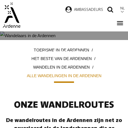
Overslaan
NL
AMBASSADEURS
ZOEK
en
naar
de
inhoud
ALLE WANDELINGEN IN DE
Kruimelpad
gaan
TOERISME IN DE ARDENNEN
ARDENNEN
HET BESTE VAN DE ARDENNEN
WANDELEN IN DE ARDENNEN
ALLE WANDELINGEN IN DE ARDENNEN
ONZE WANDELROUTES
De wandelroutes in de Ardennen zijn net zo