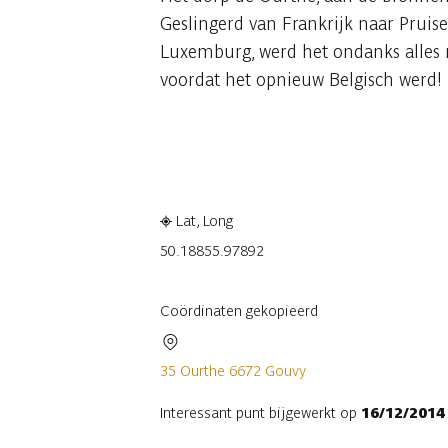
Geslingerd van Frankrijk naar Pruis
Luxemburg, werd het ondanks alles n
voordat het opnieuw Belgisch werd!
Raadplegen op mobiel
Delen
Lat, Long
50.1885
5.97892
Coördinaten gekopieerd
35 Ourthe 6672 Gouvy
Interessant punt bijgewerkt op
16/12/2014