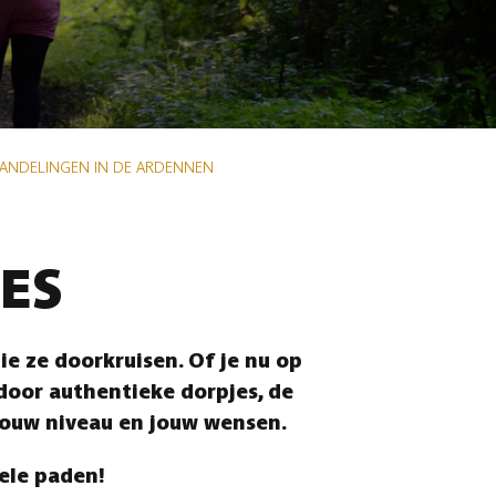
WANDELINGEN IN DE ARDENNEN
ES
e ze doorkruisen. Of je nu op
 door authentieke dorpjes, de
jouw niveau en jouw wensen.
vele paden!