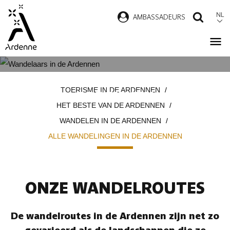
Overslaan
NL
AMBASSADEURS
ZOEK
en
naar
de
inhoud
ALLE WANDELINGEN IN DE
Kruimelpad
gaan
TOERISME IN DE ARDENNEN
ARDENNEN
HET BESTE VAN DE ARDENNEN
WANDELEN IN DE ARDENNEN
ALLE WANDELINGEN IN DE ARDENNEN
ONZE WANDELROUTES
De wandelroutes in de Ardennen zijn net zo