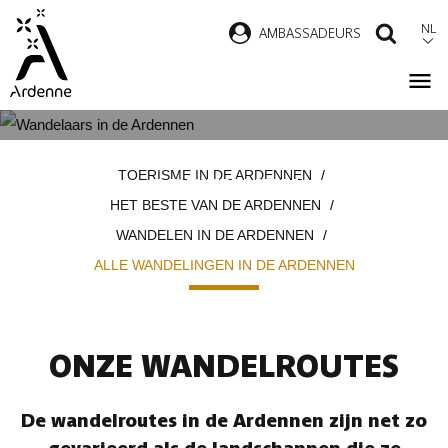
Overslaan
NL
AMBASSADEURS
ZOEK
en
naar
de
inhoud
ALLE WANDELINGEN IN DE
Kruimelpad
gaan
TOERISME IN DE ARDENNEN
ARDENNEN
HET BESTE VAN DE ARDENNEN
WANDELEN IN DE ARDENNEN
ALLE WANDELINGEN IN DE ARDENNEN
ONZE WANDELROUTES
De wandelroutes in de Ardennen zijn net zo