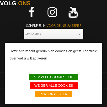
VOLG
ONS
Facebook
Instagram
Youtube
SCHRIJF JE IN
VOOR DE NIEUWSBRIEF
Deze site maakt gebruik van cookies en geeft u controle
over wat u wilt activeren
PERS
PROFESSIONNALS
STA ALLE COOKIES TOE
WETTELIJKE BEPALINGEN
SITEMAP
PARTNERS
WEIGER ALLE COOKIES
Avec le soutien du Fonds Européen de développement régional / Met
PERSONALISEER
steun van het Europese Fonds voor Regionale Ontwikkeling