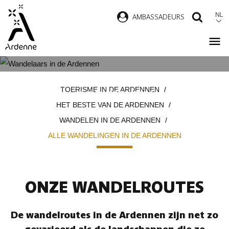
Overslaan
NL
AMBASSADEURS
ZOEK
en
naar
de
inhoud
ALLE WANDELINGEN IN DE
Kruimelpad
gaan
TOERISME IN DE ARDENNEN
ARDENNEN
HET BESTE VAN DE ARDENNEN
WANDELEN IN DE ARDENNEN
ALLE WANDELINGEN IN DE ARDENNEN
ONZE WANDELROUTES
De wandelroutes in de Ardennen zijn net zo