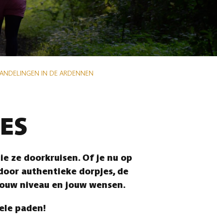
WANDELINGEN IN DE ARDENNEN
ES
e ze doorkruisen. Of je nu op
 door authentieke dorpjes, de
jouw niveau en jouw wensen.
vele paden!