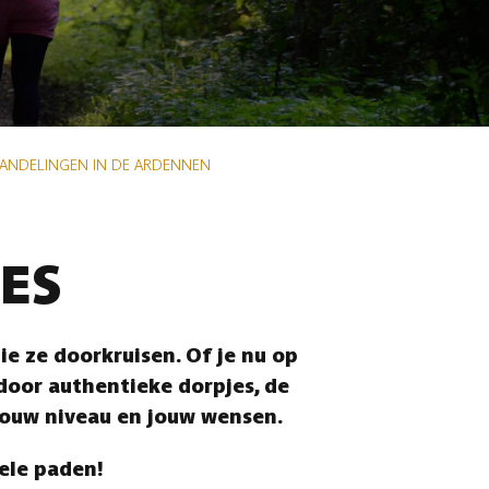
WANDELINGEN IN DE ARDENNEN
ES
e ze doorkruisen. Of je nu op
 door authentieke dorpjes, de
jouw niveau en jouw wensen.
vele paden!