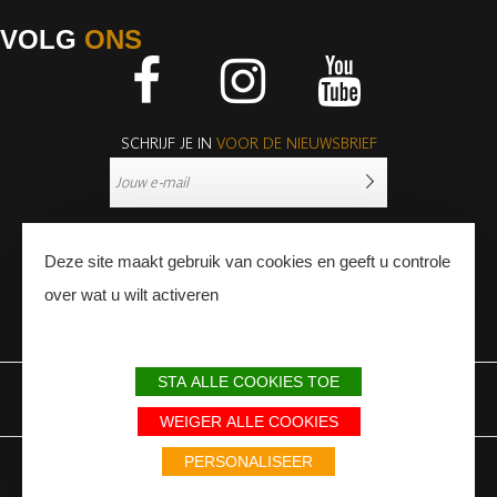
VOLG
ONS
Facebook
Instagram
Youtube
SCHRIJF JE IN
VOOR DE NIEUWSBRIEF
Deze site maakt gebruik van cookies en geeft u controle
over wat u wilt activeren
PERS
PROFESSIONNALS
STA ALLE COOKIES TOE
WETTELIJKE BEPALINGEN
SITEMAP
PARTNERS
WEIGER ALLE COOKIES
Avec le soutien du Fonds Européen de développement régional / Met
PERSONALISEER
steun van het Europese Fonds voor Regionale Ontwikkeling