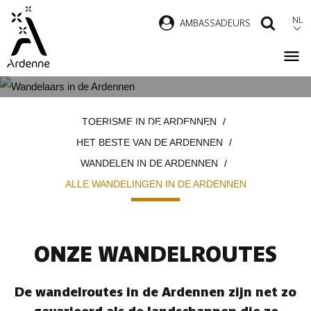
Overslaan
NL
AMBASSADEURS
ZOEK
en
naar
de
inhoud
ALLE WANDELINGEN IN DE
Kruimelpad
gaan
TOERISME IN DE ARDENNEN
ARDENNEN
HET BESTE VAN DE ARDENNEN
WANDELEN IN DE ARDENNEN
ALLE WANDELINGEN IN DE ARDENNEN
ONZE WANDELROUTES
De wandelroutes in de Ardennen zijn net zo