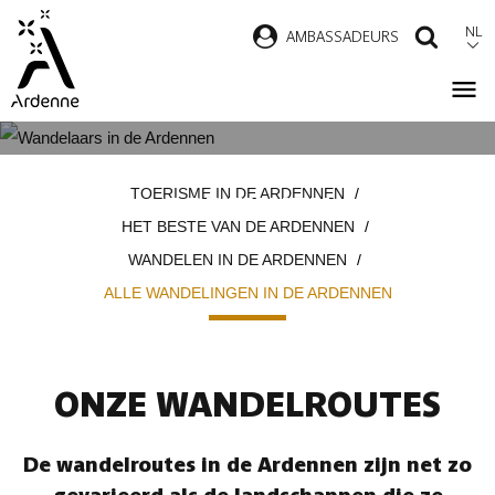
Overslaan
NL
AMBASSADEURS
ZOEK
en
naar
de
inhoud
ALLE WANDELINGEN IN DE
Kruimelpad
gaan
TOERISME IN DE ARDENNEN
ARDENNEN
HET BESTE VAN DE ARDENNEN
WANDELEN IN DE ARDENNEN
ALLE WANDELINGEN IN DE ARDENNEN
ONZE WANDELROUTES
De wandelroutes in de Ardennen zijn net zo