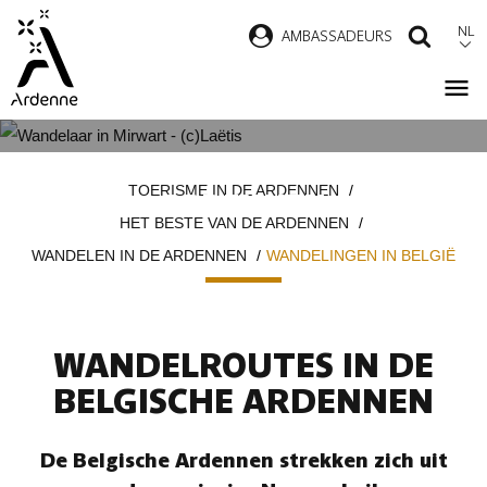
Overslaan
NL
AMBASSADEURS
ZOEK
en
naar
de
inhoud
WANDELINGEN IN DE BELGISCHE
Kruimelpad
gaan
TOERISME IN DE ARDENNEN
ARDENNEN
HET BESTE VAN DE ARDENNEN
WANDELEN IN DE ARDENNEN
WANDELINGEN IN BELGIË
WANDELROUTES IN DE
BELGISCHE ARDENNEN
De Belgische Ardennen strekken zich uit