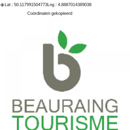
Lat : 50.117991504773
Lng : 4.8887014389038
Kopiëren
Coördinaten gekopieerd