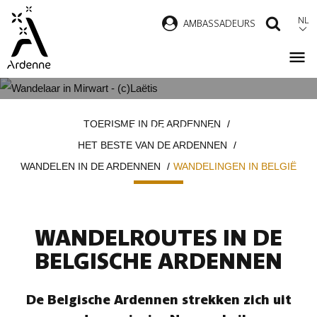
Overslaan
NL
AMBASSADEURS
ZOEK
en
naar
de
inhoud
WANDELINGEN IN DE BELGISCHE
Kruimelpad
gaan
TOERISME IN DE ARDENNEN
ARDENNEN
HET BESTE VAN DE ARDENNEN
WANDELEN IN DE ARDENNEN
WANDELINGEN IN BELGIË
WANDELROUTES IN DE
BELGISCHE ARDENNEN
De Belgische Ardennen strekken zich uit