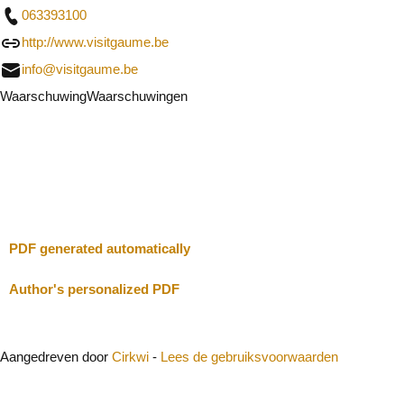
063393100
http://www.visitgaume.be
info@visitgaume.be
Waarschuwing
Waarschuwingen
Ik zal voorzichtig zijn
Sluit
PDF generated automatically
Author's personalized PDF
Aangedreven door
Cirkwi
-
Lees de gebruiksvoorwaarden