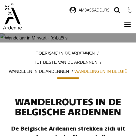
Overslaan
NL
AMBASSADEURS
ZOEK
en
naar
de
inhoud
WANDELINGEN IN DE BELGISCHE
Kruimelpad
gaan
TOERISME IN DE ARDENNEN
ARDENNEN
HET BESTE VAN DE ARDENNEN
WANDELEN IN DE ARDENNEN
WANDELINGEN IN BELGIË
WANDELROUTES IN DE
BELGISCHE ARDENNEN
De Belgische Ardennen strekken zich uit