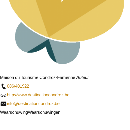
Maison du Tourisme Condroz-Famenne
Auteur
086/401922
http://www.destinationcondroz.be
info@destinationcondroz.be
Waarschuwing
Waarschuwingen
Ik zal voorzichtig zijn