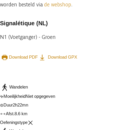
worden besteld via
de webshop
.
Signalétique (NL)
N1 (Voetganger) - Groen
Download PDF
Download GPX
Raadplegen op mobiel
Delen
Wandelen
Moeilijkheid
Niet opgegeven
Duur
2h22mn
Afst.
8.6 km
Oefeningstype