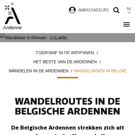
Overslaan
NL
AMBASSADEURS
ZOEK
en
naar
de
inhoud
WANDELINGEN IN DE BELGISCHE
Kruimelpad
gaan
TOERISME IN DE ARDENNEN
ARDENNEN
HET BESTE VAN DE ARDENNEN
WANDELEN IN DE ARDENNEN
WANDELINGEN IN BELGIË
WANDELROUTES IN DE
BELGISCHE ARDENNEN
De Belgische Ardennen strekken zich uit