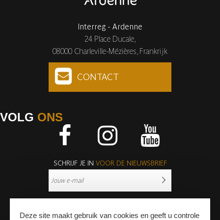
Interreg - Ardenne
24 Place Ducale,
08000 Charleville-Mézières, Frankrijk
CONTACT
VOLG
ONS
Facebook
Instagram
Youtube
SCHRIJF JE IN
VOOR DE NIEUWSBRIEF
Deze site maakt gebruik van cookies en geeft u controle