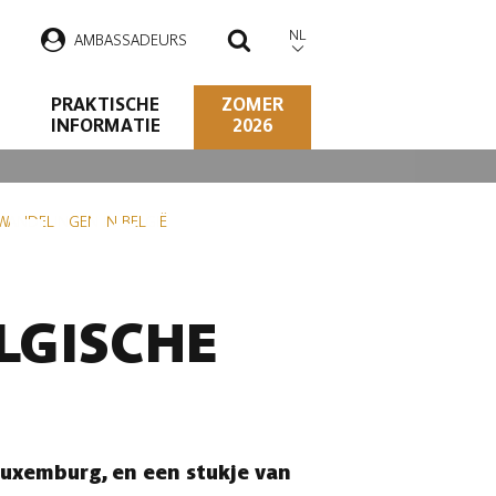
NL
AMBASSADEURS
ZOEKEN
PRAKTISCHE
ZOMER
INFORMATIE
2026
ELGISCHE
WANDELINGEN IN BELGIË
LGISCHE
Luxemburg, en een stukje van