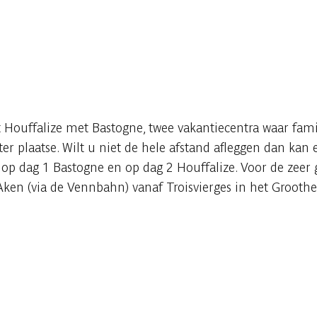
 Houffalize met Bastogne, twee vakantiecentra waar fami
ter plaatse. Wilt u niet de hele afstand afleggen dan kan 
 op dag 1 Bastogne en op dag 2 Houffalize. Voor de zeer 
fs Aken (via de Vennbahn) vanaf Troisvierges in het Groo
Raadplegen op mobiel
Delen