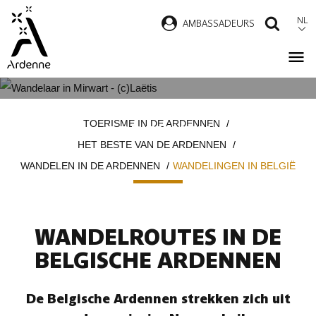
Overslaan
NL
AMBASSADEURS
ZOEK
en
naar
de
inhoud
WANDELINGEN IN DE BELGISCHE
Kruimelpad
gaan
TOERISME IN DE ARDENNEN
ARDENNEN
HET BESTE VAN DE ARDENNEN
WANDELEN IN DE ARDENNEN
WANDELINGEN IN BELGIË
WANDELROUTES IN DE
BELGISCHE ARDENNEN
De Belgische Ardennen strekken zich uit