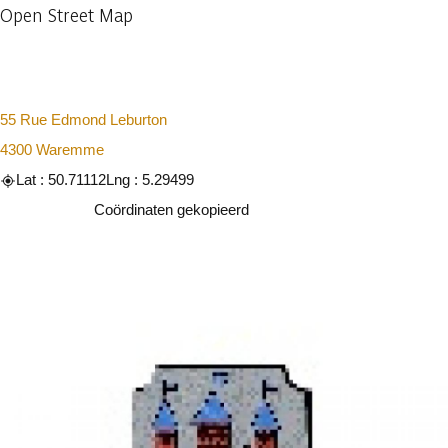
Open Street Map
55 Rue Edmond Leburton
4300 Waremme
Lat : 50.71112
Lng : 5.29499
Kopiëren
Coördinaten gekopieerd