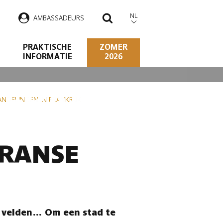
NL
AMBASSADEURS
ZOEKEN
PRAKTISCHE
ZOMER
INFORMATIE
2026
 FRANSE
NDELINGEN IN FRANKRIJK
FRANSE
de velden… Om een stad te