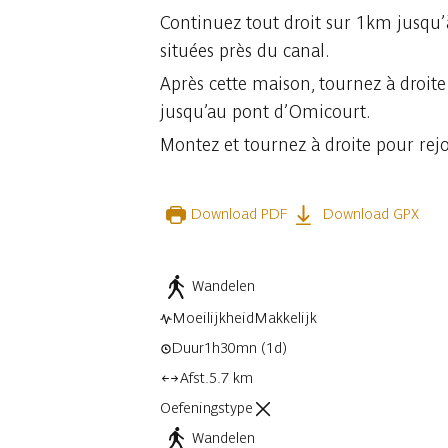
Continuez tout droit sur 1km jusqu’
situées près du canal.
Après cette maison, tournez à droite
jusqu’au pont d’Omicourt.
Montez et tournez à droite pour rejo
Download PDF
Download GPX
Wandelen
Moeilijkheid
Makkelijk
Duur
1h30mn
(1d)
Afst.
5.7 km
Oefeningstype
Wandelen