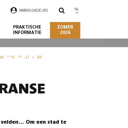
NL
AMBASSADEURS
ZOEKEN
PRAKTISCHE
ZOMER
INFORMATIE
2026
 FRANSE
NDELINGEN IN FRANKRIJK
FRANSE
de velden… Om een stad te