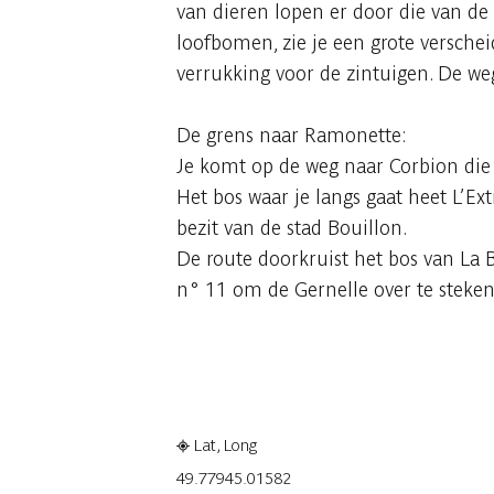
van dieren lopen er door die van de
loofbomen, zie je een grote versche
verrukking voor de zintuigen. De weg
De grens naar Ramonette:
Je komt op de weg naar Corbion die j
Het bos waar je langs gaat heet L’Ex
bezit van de stad Bouillon.
De route doorkruist het bos van La 
n° 11 om de Gernelle over te steken
Raadplegen op mobiel
Delen
Lat, Long
49.7794
5.01582