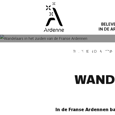
Overslaan
en
naar
BELEV
de
IN DE 
inhoud
gaan
WANDEL
Kruimelpad
TOERISME IN DE ARDENN
WANDE
In de Franse Ardennen ba