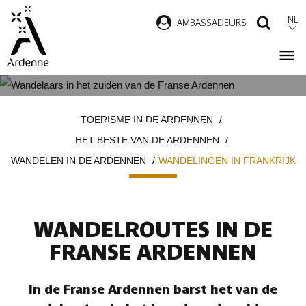
Overslaan
NL
AMBASSADEURS
ZOEK
en
naar
de
inhoud
WANDELINGEN IN DE FRANSE
Kruimelpad
gaan
TOERISME IN DE ARDENNEN
ARDENNEN
HET BESTE VAN DE ARDENNEN
WANDELEN IN DE ARDENNEN
WANDELINGEN IN FRANKRIJK
WANDELROUTES IN DE
FRANSE ARDENNEN
In de Franse Ardennen barst het van de