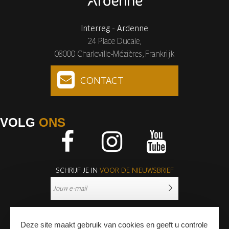
Interreg - Ardenne
24 Place Ducale,
08000 Charleville-Mézières, Frankrijk
CONTACT
VOLG
ONS
Facebook
Instagram
Youtube
SCHRIJF JE IN
VOOR DE NIEUWSBRIEF
Deze site maakt gebruik van cookies en geeft u controle