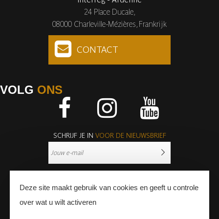
24 Place Ducale,
08000 Charleville-Mézières, Frankrijk
CONTACT
VOLG
ONS
Facebook
Instagram
Youtube
SCHRIJF JE IN
VOOR DE NIEUWSBRIEF
Deze site maakt gebruik van cookies en geeft u controle
over wat u wilt activeren
PERS
PROFESSIONNALS