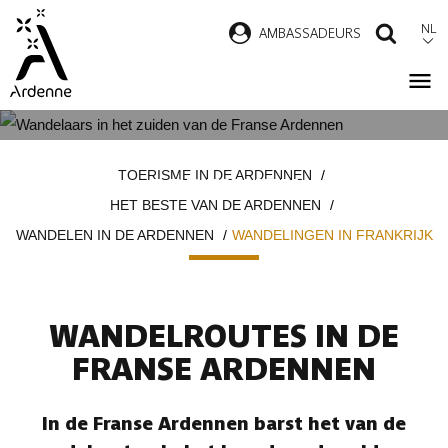
Overslaan
NL
AMBASSADEURS
ZOEK
en
naar
de
inhoud
WANDELINGEN IN DE FRANSE
Kruimelpad
gaan
TOERISME IN DE ARDENNEN
ARDENNEN
HET BESTE VAN DE ARDENNEN
WANDELEN IN DE ARDENNEN
WANDELINGEN IN FRANKRIJK
WANDELROUTES IN DE
FRANSE ARDENNEN
In de Franse Ardennen barst het van de