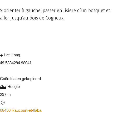
S’orienter à gauche, passer en lisière d’un bosquet et
aller jusqu’au bois de Cogneux.
Raadplegen op mobiel
Delen
Lat, Long
49.588429
4.98041
Coördinaten gekopieerd
Hoogte
297 m
08450 Raucourt-et-flaba