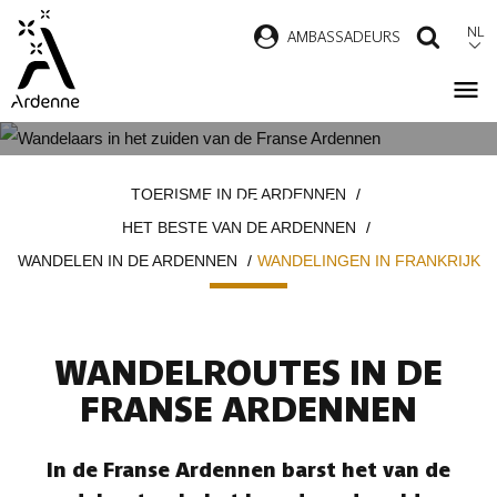
Overslaan
NL
AMBASSADEURS
ZOEK
en
naar
de
inhoud
WANDELINGEN IN DE FRANSE
Kruimelpad
gaan
TOERISME IN DE ARDENNEN
ARDENNEN
HET BESTE VAN DE ARDENNEN
WANDELEN IN DE ARDENNEN
WANDELINGEN IN FRANKRIJK
WANDELROUTES IN DE
FRANSE ARDENNEN
In de Franse Ardennen barst het van de