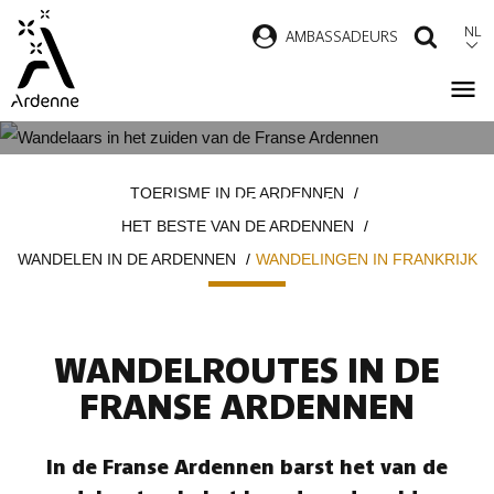
Overslaan
NL
AMBASSADEURS
ZOEK
en
naar
de
inhoud
WANDELINGEN IN DE FRANSE
Kruimelpad
gaan
TOERISME IN DE ARDENNEN
ARDENNEN
HET BESTE VAN DE ARDENNEN
WANDELEN IN DE ARDENNEN
WANDELINGEN IN FRANKRIJK
WANDELROUTES IN DE
FRANSE ARDENNEN
In de Franse Ardennen barst het van de