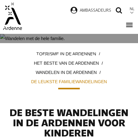
Overslaan
NL
AMBASSADEURS
ZOEK
en
naar
de
inhoud
DE MOOISTE WANDELINGEN
Kruimelpad
gaan
TOERISME IN DE ARDENNEN
VOOR HET HELE GEZIN
HET BESTE VAN DE ARDENNEN
WANDELEN IN DE ARDENNEN
DE LEUKSTE FAMILIEWANDELINGEN
DE BESTE WANDELINGEN
IN DE ARDENNEN VOOR
KINDEREN